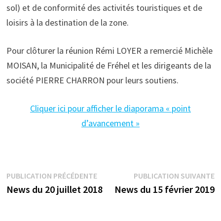
sol) et de conformité des activités touristiques et de
loisirs à la destination de la zone.
Pour clôturer la réunion Rémi LOYER a remercié Michèle
MOISAN, la Municipalité de Fréhel et les dirigeants de la
société PIERRE CHARRON pour leurs soutiens.
Cliquer ici pour afficher le diaporama « point
d’avancement »
Navigation
Publication
P
PUBLICATION PRÉCÉDENTE
PUBLICATION SUIVANTE
précédente :
s
News du 20 juillet 2018
News du 15 février 2019
de
l’article